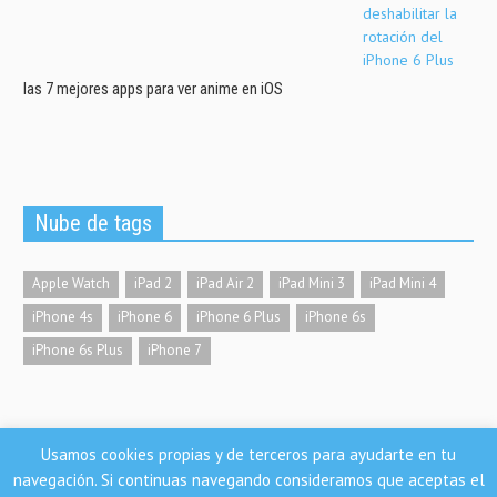
las 7 mejores apps para ver anime en iOS
Nube de tags
Apple Watch
iPad 2
iPad Air 2
iPad Mini 3
iPad Mini 4
iPhone 4s
iPhone 6
iPhone 6 Plus
iPhone 6s
iPhone 6s Plus
iPhone 7
Usamos cookies propias y de terceros para ayudarte en tu
Nosoloios.com
navegación. Si continuas navegando consideramos que aceptas el
Condiciones de uso | Aviso legal | Política de privacidad