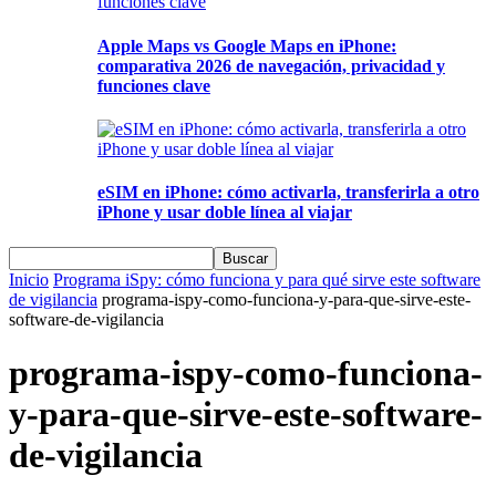
Apple Maps vs Google Maps en iPhone:
comparativa 2026 de navegación, privacidad y
funciones clave
eSIM en iPhone: cómo activarla, transferirla a otro
iPhone y usar doble línea al viajar
Inicio
Programa iSpy: cómo funciona y para qué sirve este software
de vigilancia
programa-ispy-como-funciona-y-para-que-sirve-este-
software-de-vigilancia
programa-ispy-como-funciona-
y-para-que-sirve-este-software-
de-vigilancia