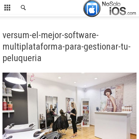
CERRAR
INICIO
versum-el-mejor-software-
ACTUALIDAD
multiplataforma-para-gestionar-tu-
APLICACIONES
peluqueria
JUEGOS
MANUALES