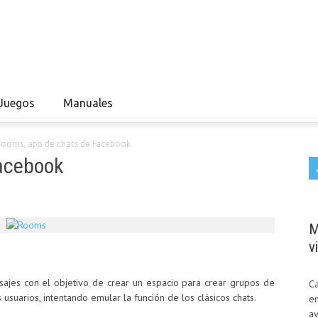
Juegos
Manuales
ooms, app de chats de Facebook
acebook
M
v
ajes con el objetivo de crear un espacio para crear grupos de
Ca
s usuarios, intentando emular la función de los clásicos chats.
en
av