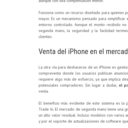
aunque con una compensación menor.
Funciona como un recurso diseñado para quienes pr
mayor. Es un mecanismo pensado para simplificar e
entorno controlado. Aunque el monto recibido no 
segunda mano, la seguridad y la facilidad termi
clientes.
Venta del iPhone en el merc
La otra vía para deshacerse de un iPhone es gestio
compraventa donde los usuarios publican anuncios
requiere algo más de esfuerzo, ya que implica descr
potenciales compradores. Sin lugar a dudas,
el p
venta.
El beneficio más evidente de este sistema es la 
Trade In. El mercado de segunda mano tiene una g
un alto valor residual. Incluso modelos con varios 
y por el soporte de actualizaciones de software qu