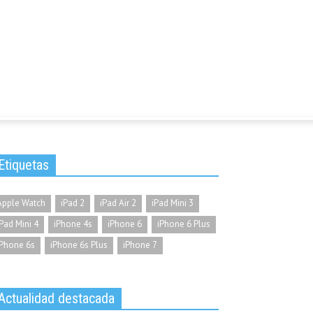
Etiquetas
Apple Watch
iPad 2
iPad Air 2
iPad Mini 3
iPad Mini 4
iPhone 4s
iPhone 6
iPhone 6 Plus
iPhone 6s
iPhone 6s Plus
iPhone 7
Actualidad destacada