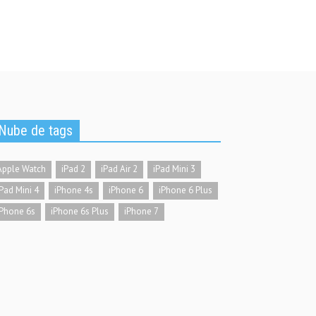
Nube de tags
Apple Watch
iPad 2
iPad Air 2
iPad Mini 3
iPad Mini 4
iPhone 4s
iPhone 6
iPhone 6 Plus
iPhone 6s
iPhone 6s Plus
iPhone 7