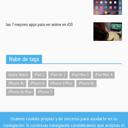
las 7 mejores apps para ver anime en iOS
Nube de tags
Apple Watch
iPad 2
iPad Air 2
iPad Mini 3
iPad Mini 4
iPhone 4s
iPhone 6
iPhone 6 Plus
iPhone 6s
iPhone 6s Plus
iPhone 7
Usamos cookies propias y de terceros para ayudarte en tu
Nosoloios.com
navegación. Si continuas navegando consideramos que aceptas el