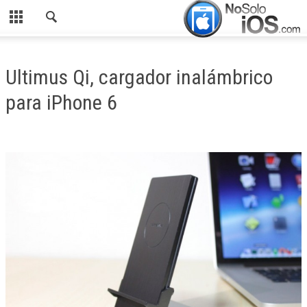
CERRAR
INICIO
Ultimus Qi, cargador inalámbrico
ACTUALIDAD
para iPhone 6
APLICACIONES
JUEGOS
MANUALES