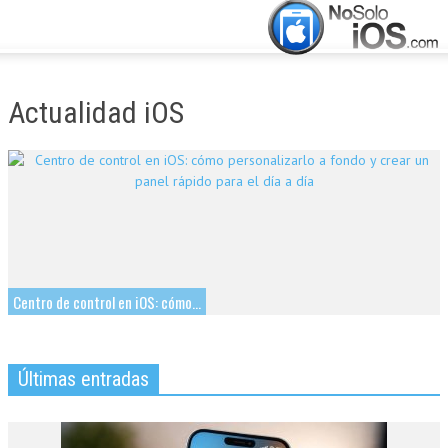
CERRAR
INICIO
Actualidad iOS
ACTUALIDAD
APLICACIONES
JUEGOS
MANUALES
Centro de control en iOS: cómo...
Últimas entradas