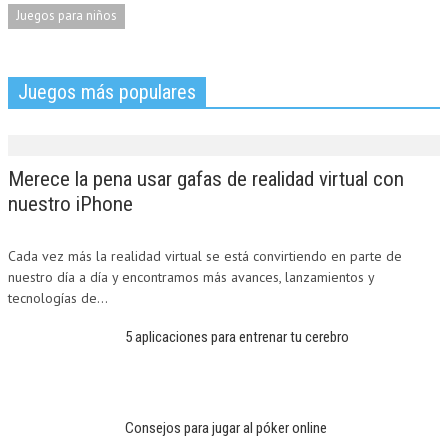
Juegos para niños
Juegos más populares
Merece la pena usar gafas de realidad virtual con
nuestro iPhone
Cada vez más la realidad virtual se está convirtiendo en parte de
nuestro día a día y encontramos más avances, lanzamientos y
tecnologías de...
5 aplicaciones para entrenar tu cerebro
Consejos para jugar al póker online