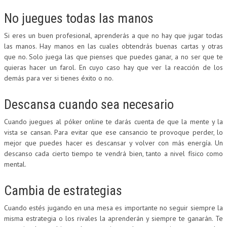
No juegues todas las manos
Si eres un buen profesional, aprenderás a que no hay que jugar todas
las manos. Hay manos en las cuales obtendrás buenas cartas y otras
que no. Solo juega las que pienses que puedes ganar, a no ser que te
quieras hacer un farol. En cuyo caso hay que ver la reacción de los
demás para ver si tienes éxito o no.
Descansa cuando sea necesario
Cuando juegues al póker online te darás cuenta de que la mente y la
vista se cansan. Para evitar que ese cansancio te provoque perder, lo
mejor que puedes hacer es descansar y volver con más energía. Un
descanso cada cierto tiempo te vendrá bien, tanto a nivel físico como
mental.
Cambia de estrategias
Cuando estés jugando en una mesa es importante no seguir siempre la
misma estrategia o los rivales la aprenderán y siempre te ganarán. Te