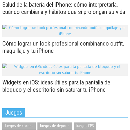
Salud de la batería del iPhone: cómo interpretarla,
cuándo cambiarla y hábitos que sí prolongan su vida
Cómo lograr un look profesional combinando outfit,
maquillaje y tu iPhone
Widgets en iOS: ideas útiles para la pantalla de
bloqueo y el escritorio sin saturar tu iPhone
Juegos
Juegos de coches
Juegos de deporte
Juegos FPS