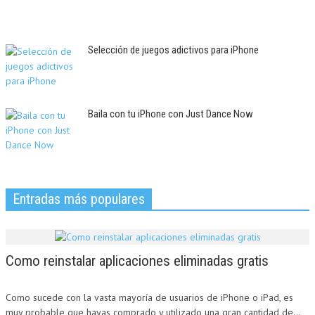
Selección de juegos adictivos para iPhone
Baila con tu iPhone con Just Dance Now
Entradas más populares
Como reinstalar aplicaciones eliminadas gratis
Como sucede con la vasta mayoría de usuarios de iPhone o iPad, es
muy probable que hayas comprado y utilizado una gran cantidad de...