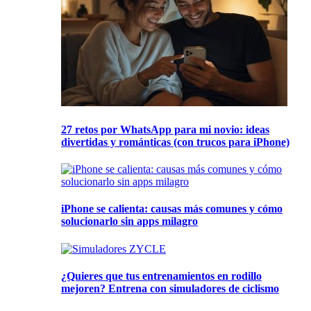
27 retos por WhatsApp para mi novio: ideas
divertidas y románticas (con trucos para iPhone)
iPhone se calienta: causas más comunes y cómo
solucionarlo sin apps milagro
¿Quieres que tus entrenamientos en rodillo
mejoren? Entrena con simuladores de ciclismo