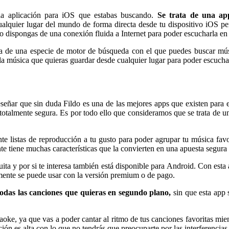
 la aplicación para iOS que estabas buscando.
Se trata de una ap
ualquier lugar del mundo de forma directa desde tu dispositivo iOS p
no dispongas de una conexión fluida a Internet para poder escucharla en
rata de una especie de motor de búsqueda con el que puedes buscar mú
a la música que quieras guardar desde cualquier lugar para poder escuch
e reseñar que sin duda Fildo es una de las mejores apps que existen pa
 totalmente segura. Es por todo ello que consideramos que se trata de 
listas de reproducción a tu gusto para poder agrupar tu música favor
e tiene muchas características que la convierten en una apuesta segura
uita y por si te interesa también está disponible para Android. Con esta
amente se puede usar con la versión premium o de pago.
todas las canciones que quieras en segundo plano,
sin que esta app 
oke, ya que vas a poder cantar al ritmo de tus canciones favoritas mient
cación es alta con lo que no tendrás que preocuparte por las interferenci