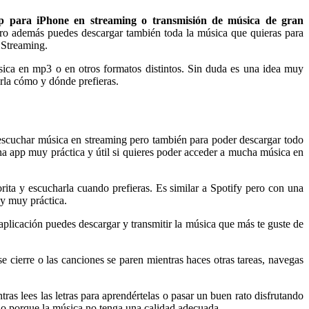
p para iPhone en streaming o transmisión de música de gran
ero además puedes descargar también toda la música que quieras para
 Streaming.
sica en mp3 o en otros formatos distintos. Sin duda es una idea muy
arla cómo y dónde prefieras.
ra escuchar música en streaming pero también para poder descargar todo
una app muy práctica y útil si quieres poder acceder a mucha música en
ita y escucharla cuando prefieras. Es similar a Spotify pero con una
 y muy práctica.
 aplicación puedes descargar y transmitir la música que más te guste de
se cierre o las canciones se paren mientras haces otras tareas, navegas
ras lees las letras para aprendértelas o pasar un buen rato disfrutando
as o porque la música no tenga una calidad adecuada.