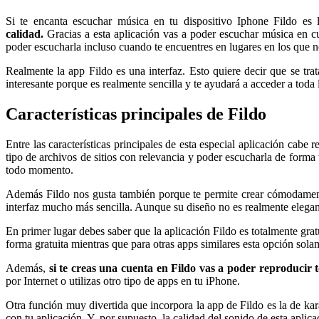
Si te encanta escuchar música en tu dispositivo Iphone Fildo es
calidad.
Gracias a esta aplicación vas a poder escuchar música en c
poder escucharla incluso cuando te encuentres en lugares en los que 
Realmente la app Fildo es una interfaz. Esto quiere decir que se t
interesante porque es realmente sencilla y te ayudará a acceder a tod
Características principales de Fildo
Entre las características principales de esta especial aplicación cab
tipo de archivos de sitios con relevancia y poder escucharla de forma
todo momento.
Además Fildo nos gusta también porque te permite crear cómodamente 
interfaz mucho más sencilla. Aunque su diseño no es realmente elegant
En primer lugar debes saber que la aplicación Fildo es totalmente grat
forma gratuita mientras que para otras apps similares esta opción sol
Además,
si te creas una cuenta en Fildo vas a poder reproducir 
por Internet o utilizas otro tipo de apps en tu iPhone.
Otra función muy divertida que incorpora la app de Fildo es la de kara
con tu aplicación. Y, por supuesto, la calidad del sonido de esta apli