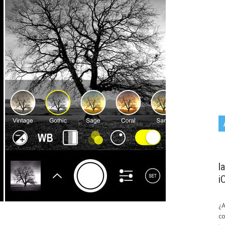
l
i
¿
co