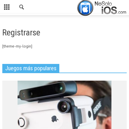
CERRAR
INICIO
Registrarse
ACTUALIDAD
[theme-my-login]
APLICACIONES
JUEGOS
Juegos más populares
MANUALES