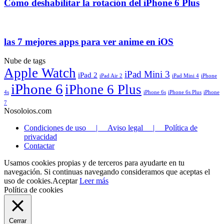
Cómo deshabilitar la rotación del iPhone 6 Plus
las 7 mejores apps para ver anime en iOS
Nube de tags
Apple Watch
iPad Mini 3
iPad 2
iPad Air 2
iPad Mini 4
iPhone
iPhone 6
iPhone 6 Plus
4s
iPhone 6s
iPhone 6s Plus
iPhone
7
Nosoloios.com
Condiciones de uso | Aviso legal | Política de
privacidad
Contactar
Usamos cookies propias y de terceros para ayudarte en tu
navegación. Si continuas navegando consideramos que aceptas el
uso de cookies.
Aceptar
Leer más
Política de cookies
Cerrar