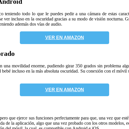
Android
o teniendo todo lo que le puedes pedir a una cámara de estas caract
 ver incluso en la oscuridad gracias a su modo de visión nocturna. Gra
 teniendo además dos vías de audio.
VER EN AMAZON
orado
on una movilidad enorme, pudiendo girar 350 grados sin problema algu
 al bebé incluso en la más absoluta oscuridad. Su conexión con el móvil 
VER EN AMAZON
ero que ejerce sus funciones perfectamente para que, una vez que esté 
a de la aplicación, algo que una vez probado con los otros modelos, e
ión del móvil, la cual, es compatible con Android e iOS.