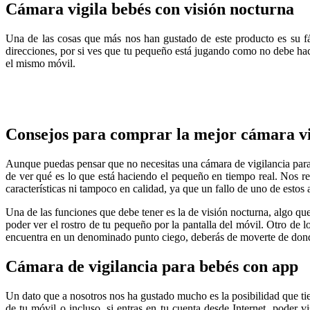
Cámara vigila bebés con visión nocturna
Una de las cosas que más nos han gustado de este producto es su fá
direcciones, por si ves que tu pequeño está jugando como no debe hac
el mismo móvil.
Consejos para comprar la mejor cámara vi
Aunque puedas pensar que no necesitas una cámara de vigilancia para 
de ver qué es lo que está haciendo el pequeño en tiempo real. Nos r
características ni tampoco en calidad, ya que un fallo de uno de estos
Una de las funciones que debe tener es la de visión nocturna, algo que
poder ver el rostro de tu pequeño por la pantalla del móvil. Otro de l
encuentra en un denominado punto ciego, deberás de moverte de donde 
Cámara de vigilancia para bebés con app
Un dato que a nosotros nos ha gustado mucho es la posibilidad que ti
de tu móvil o incluso, si entras en tu cuenta desde Internet, poder 