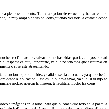
do a pleno rendimiento. Te da la opción de escuchar y hablar en dos
 ángulo muy amplio de visión, consiguiendo ver toda la estancia desde
muchos recién nacidos, salvando muchas vidas gracias a la posibilidad
n al respecto es muy importante, ya que no tenemos que escatimar en
amente o si se está atragantando.
tar atención a que su nitidez y calidad sea la adecuada, ya que deberás
ra desde la aplicación. Esto es un punto a favor, ya que, si tu hijo se
ra e incluso acercar la imagen, te facilitará mucho las cosas.
ídeo e imágenes en la nube, para que puedas verlo todo en la pantalla
deberás de bajártelas desde Google Play o desde la App Store, dándole