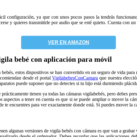
cil configuración, ya que con unos pocos pasos la tendrás funcionan
erse y quieres transmitirle por audio que se esté quieto. Cuenta con un
VER EN AMAZON
gila bebé con aplicación para móvil
bebés, estos dispositivos se han convertido en un seguro de vida para 
ecomiendan desde el portal
VigilabebesConCamara
que nuestra elecció
 aparatos puede suponer que no detectes si tu hijo está durmiendo plácid
 prácticamente tienen ya todas las cámaras vigilabebés, pero debes pres
os aspectos a tener en cuenta es que si se puede ampliar o mover la cáma
te encuentres para ver exactamente donde está. Si puedes mover la cáma
enen algunas versiones de vigila bebés con cámara es que van a grabar v
visualizarlo desde el ordenador. Debes recordar que las aplicaciones 