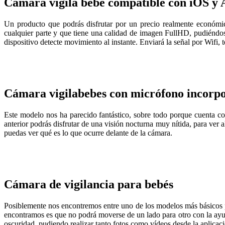
Cámara vigila bebé compatible con iOS y 
Un producto que podrás disfrutar por un precio realmente económic
cualquier parte y que tiene una calidad de imagen FullHD, pudiéndose
dispositivo detecte movimiento al instante. Enviará la señal por Wifi,
Cámara vigilabebes con micrófono incorp
Este modelo nos ha parecido fantástico, sobre todo porque cuenta c
anterior podrás disfrutar de una visión nocturna muy nítida, para ver
puedas ver qué es lo que ocurre delante de la cámara.
Cámara de vigilancia para bebés
Posiblemente nos encontremos entre uno de los modelos más básicos p
encontramos es que no podrá moverse de un lado para otro con la ayud
oscuridad, pudiendo realizar tanto fotos como vídeos desde la aplicac