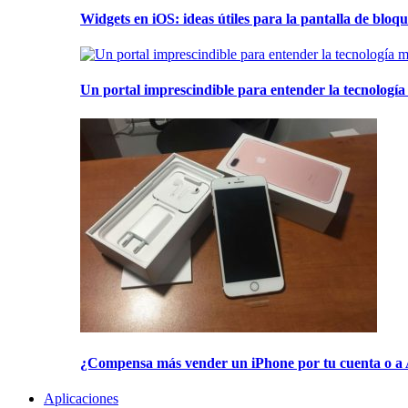
Widgets en iOS: ideas útiles para la pantalla de bloque
Un portal imprescindible para entender la tecnología
¿Compensa más vender un iPhone por tu cuenta o a 
Aplicaciones