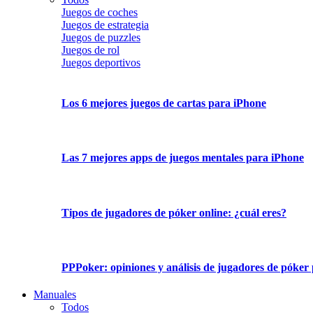
Juegos de coches
Juegos de estrategia
Juegos de puzzles
Juegos de rol
Juegos deportivos
Los 6 mejores juegos de cartas para iPhone
Las 7 mejores apps de juegos mentales para iPhone
Tipos de jugadores de póker online: ¿cuál eres?
PPPoker: opiniones y análisis de jugadores de póker 
Manuales
Todos