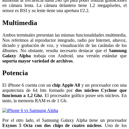
aumentar la frecuencia hasta 240 fps para poder realizar grabaciones
en cámara lenta. La cámara delantera tiene 1,2 megapíxeles, el
sensor es BSI y su lente tiene una apertura f/2.2.
Multimedia
Ambos terminales presentan las mismas funcionalidades multimedia.
Nos referimos al reproductor integrado, radio por Internet, altavoz,
dictado y grabación de voz, y visualización de las carátulas de los
álbumes. No obstante, resulta necesario destacar que el
Samsung
Galaxy Alpha
trabaja con Android, una versión estándar que
soporta mayor variedad de archivos
.
Potencia
El iPhone 6 cuenta con un
chip Apple A8
y un procesador con una
arquitectura de 64 bits formado por
dos núcleos Cyclone que
funcionan a 1,2 Ghz
. El procesador gráfico posee seis núcleos. En
tanto, la memoria RAM es de 1 Gb.
Por el otro lado, el Samsung Galaxy Alpha tiene un procesador
Exynos 5 Octa con dos chips de cuatro núcleos
. Uno de los