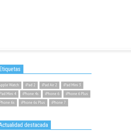
Etiquetas
Apple Watch
iPad 2
iPad Air 2
iPad Mini 3
iPad Mini 4
iPhone 4s
iPhone 6
iPhone 6 Plus
iPhone 6s
iPhone 6s Plus
iPhone 7
Actualidad destacada