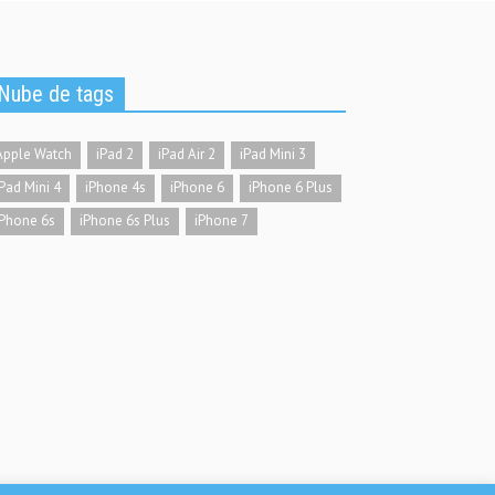
Nube de tags
Apple Watch
iPad 2
iPad Air 2
iPad Mini 3
iPad Mini 4
iPhone 4s
iPhone 6
iPhone 6 Plus
iPhone 6s
iPhone 6s Plus
iPhone 7